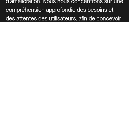
d'amélioration. Nous nous concentrons sur une
compréhension approfondie des besoins et
des attentes des utilisateurs, afin de concevoir
une expérience d'achat en ligne intuitive, fluide
et engageante.
Voir plus
Voir moins
Voir le site
Voir le site