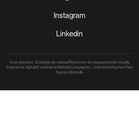
Instagram
Linkedin
Vous cherchez :
Stratégie de marque
Plateforme de marque
Identité visuelle
Expérience digitale
E-commerce
Website
Campagnes / Activations
Agence Paris
Agence Marseille